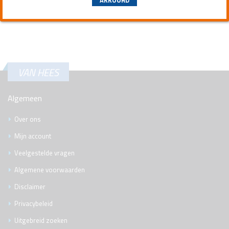
VAN HEES
Algemeen
Over ons
Mijn account
Veelgestelde vragen
Algemene voorwaarden
Disclaimer
Privacybeleid
Uitgebreid zoeken