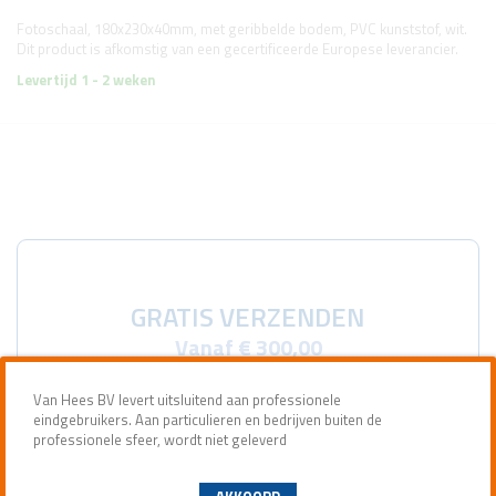
Fotoschaal, 180x230x40mm, met geribbelde bodem, PVC kunststof, wit.
Dit product is afkomstig van een gecertificeerde Europese leverancier.
Levertijd 1 - 2 weken
GRATIS VERZENDEN
Vanaf € 300,00
Van Hees BV levert uitsluitend aan professionele
eindgebruikers. Aan particulieren en bedrijven buiten de
professionele sfeer, wordt niet geleverd
AKKOORD