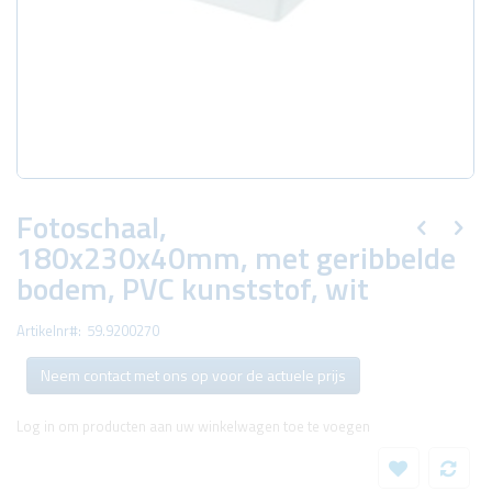
Ga
naar
Fotoschaal,
het
180x230x40mm, met geribbelde
begin
van
bodem, PVC kunststof, wit
de
afbeeldingen-
gallerij
Artikelnr
59.9200270
Neem contact met ons op voor de actuele prijs
Log in om producten aan uw winkelwagen toe te voegen