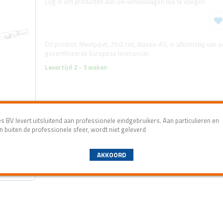
Log in om producten aan uw winkelwagen toe te voegen
Dit product: Meetpipet, 25:0.1ml, klasse-AS, is afkomstig van e
gecertificeerde Europese leverancier.
Levertijd 2 - 3 weken
 BV levert uitsluitend aan professionele eindgebruikers. Aan particulieren en
n buiten de professionele sfeer, wordt niet geleverd
AKKOORD