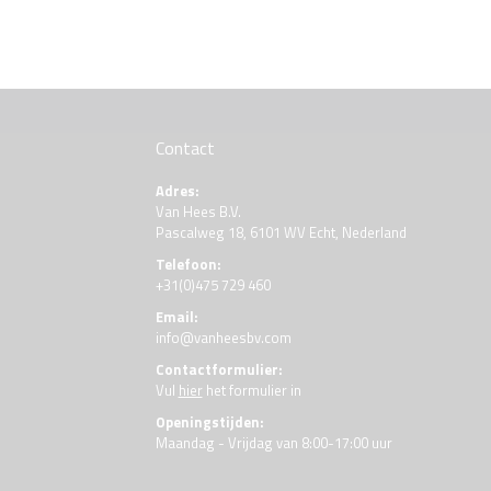
Contact
Adres:
Van Hees B.V.
Pascalweg 18, 6101 WV Echt, Nederland
Telefoon:
+31(0)475 729 460
Email:
info@vanheesbv.com
Contactformulier:
Vul
hier
het formulier in
Openingstijden:
Maandag - Vrijdag van 8:00-17:00 uur