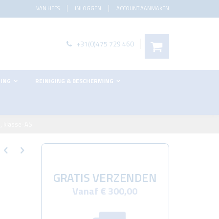
VAN HEES
INLOGGEN
ACCOUNT AANMAKEN
items
Mijn winkelwagen
+31(0)475 729 460
n
MING
REINIGING & BESCHERMING
l, klasse-AS
GRATIS VERZENDEN
Vanaf € 300,00