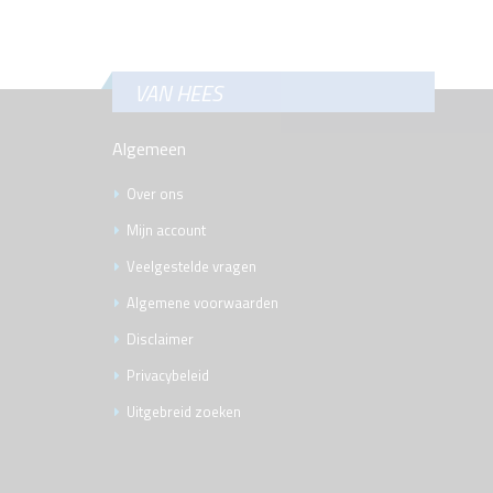
de
afbeeldingen-
gallerij
VAN HEES
Algemeen
Over ons
Mijn account
Veelgestelde vragen
Algemene voorwaarden
Disclaimer
Privacybeleid
Uitgebreid zoeken