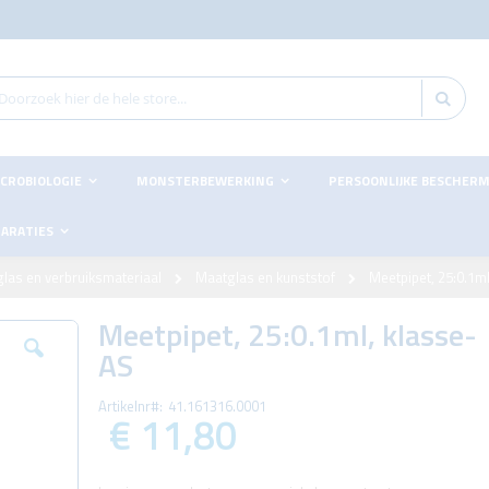
Zoeke
ken
CROBIOLOGIE
MONSTERBEWERKING
PERSOONLIJKE BESCHER
PARATIES
las en verbruiksmateriaal
Maatglas en kunststof
Meetpipet, 25:0.1m
Meetpipet, 25:0.1ml, klasse-
AS
Artikelnr
41.161316.0001
€ 11,80