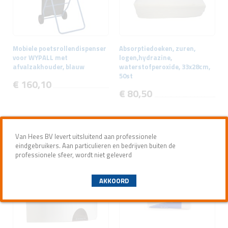
Mobiele poetsrollendispenser
Absorptiedoeken, zuren,
voor WYPALL met
logen,hydrazine,
afvalzakhouder, blauw
waterstofperoxide, 33x28cm,
50st
€ 160,10
€ 80,50
Van Hees BV levert uitsluitend aan professionele
eindgebruikers. Aan particulieren en bedrijven buiten de
professionele sfeer, wordt niet geleverd
AKKOORD