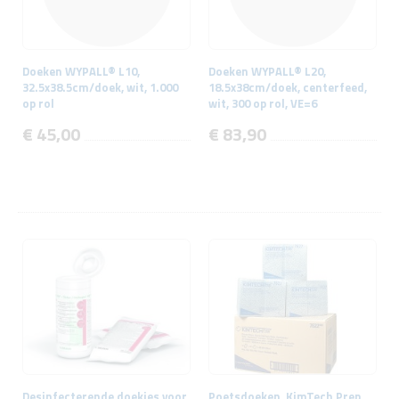
Doeken WYPALL® L10,
Doeken WYPALL® L20,
32.5x38.5cm/doek, wit, 1.000
18.5x38cm/doek, centerfeed,
op rol
wit, 300 op rol, VE=6
€ 45,00
€ 83,90
Desinfecterende doekjes voor
Poetsdoeken, KimTech Prep,