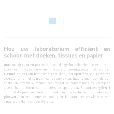
Pagina
Je
Pagina
Pag
Vol
1
2
leest
momenteel
pagina
Hou uw laboratorium efficiënt en
schoon met doeken, tissues en papier
Doeken, tissues
en
papier
zijn veelzijdige hulpmiddelen die een breed
scala aan functies vervullen in laboratoriumomgevingen. Zo worden
tissues
en
doeken
niet alleen gebruikt bij het opruimen van gemorste
vloeistoffen of het reinigen van oppervlakken, maar dienen ook als een
snelle en effectieve manier om mogelijke contaminatie te vermijden
tijdens het hanteren van monsters en apparatuur. Ze worden gebruikt
voor het drogen van handen, zijn ook handig voor het schoonmaken van
glaswerk
en ten slotte ze ook gebruikt voor het verwijderen van
vingerafdrukken van delicate lenzen.