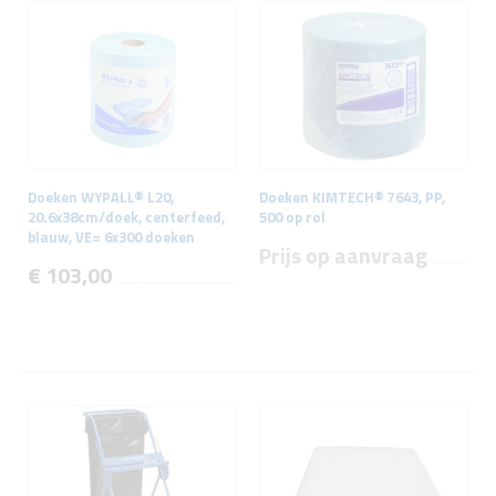
Doeken WYPALL® L20,
Doeken KIMTECH® 7643, PP,
20.6x38cm/doek, centerfeed,
500 op rol
blauw, VE= 6x300 doeken
Prijs op aanvraag
€ 103,00