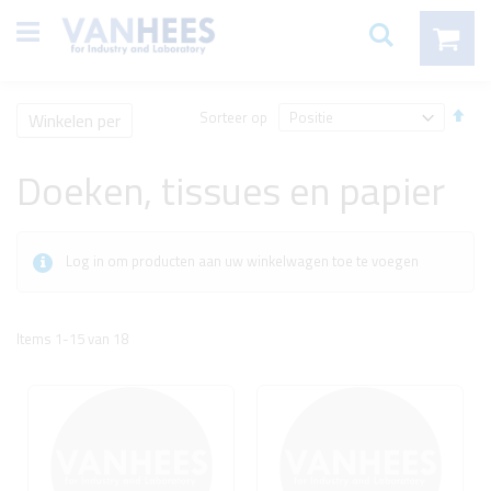
Ga
items
Mijn winke
direct
Zoeken
door
naar
de
inhoud
Afl
Sorteer op
Winkelen per
sort
Doeken, tissues en papier
Log in om producten aan uw winkelwagen toe te voegen
Items
1
-
15
van
18