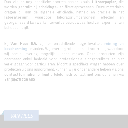
Dan zijn er nog specifieke soorten papier, zoals
filtreerpapier
, die
worden gebruikt bij scheidings- en filtratieprocessen. Deze materialen
dragen bij aan de algehele efficiëntie, netheid en precisie in het
laboratorium,
waardoor laboratoriumpersoneel effectief en
georganiseerd kan werken terwijl de betrouwbaarheid van experimenten
behouden blijft.
Bij
Van Hees
B.V.
zijn er verschillende hoge kwaliteit
reining en
bescherming
te vinden. Wij leveren grotendeels uit voorraad, waardoor
wij snelle levering mogelijk kunnen maken. Onze producten zijn
daarnaast enkel bedoeld voor professionele eindgebruikers en niet
verkrijgbaar voor particulieren. Mocht u specifieke vragen hebben over
producten uit ons assortiment, kunnen wij u onder andere helpen via ons
contactformulier
of kunt u telefonisch contact met ons opnemen via
+31(0)475 729 460
.
VAN HEES