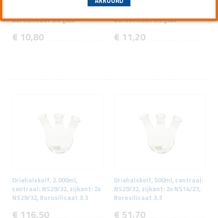
AKKOORD
Peerkolf, 100ml, NS29/32,
Peerkolf, 50ml, NS29/32,
Borosilicaat 3.3 glas
Borosilicaat 3.3 glas
€ 10,80
€ 11,20
Driehalskolf, 2.000ml,
Driehalskolf, 500ml, centraal:
centraal: NS29/32, zijkant: 2x
NS29/32, zijkant: 2x NS14/23,
NS29/32, Borosilicaat 3.3
Borosilicaat 3.3
€ 116,50
€ 51,70