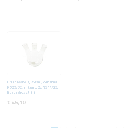
Driehalskolf, 250ml, centraal:
NS29/32, zijkant: 2x NS14/23,
Borosilicaat 3.3
€ 45,10