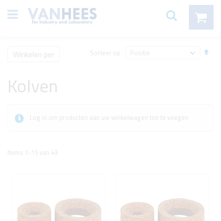
Ga
items
Mijn winke
direct
Zoeken
door
naar
de
inhoud
Afl
Sorteer op
Winkelen per
sort
Kolven
Log in om producten aan uw winkelwagen toe te voegen
Items
1
-
15
van
43