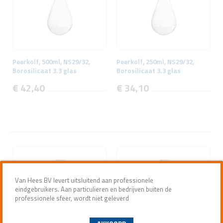
Peerkolf, 500ml, NS29/32,
Peerkolf, 250ml, NS29/32,
Borosilicaat 3.3 glas
Borosilicaat 3.3 glas
€ 42,40
€ 34,10
Van Hees BV levert uitsluitend aan professionele
eindgebruikers. Aan particulieren en bedrijven buiten de
professionele sfeer, wordt niet geleverd