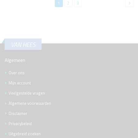
Pagina
Je
Pagina
Pagina
Pag
Vol
1
2
3
leest
momenteel
pagina
VAN HEES
Algemeen
Over ons
Mijn account
Veelgestelde vragen
Algemene voorwaarden
Disclaimer
Privacybeleid
Uitgebreid zoeken