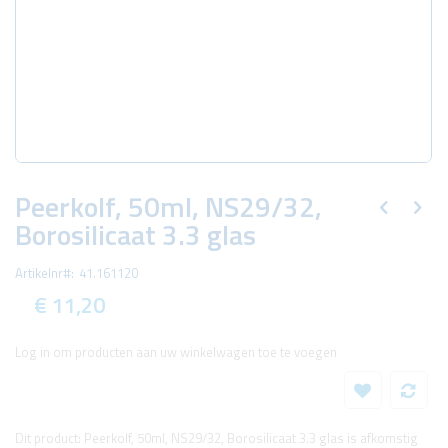
Ga
naar
Peerkolf, 50ml, NS29/32,
het
Borosilicaat 3.3 glas
begin
van
de
Artikelnr
41.161120
afbeeldingen-
gallerij
€ 11,20
Log in om producten aan uw winkelwagen toe te voegen
Dit product: Peerkolf, 50ml, NS29/32, Borosilicaat 3.3 glas is afkomstig