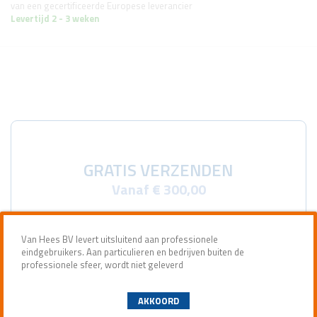
van een gecertificeerde Europese leverancier
Levertijd 2 - 3 weken
GRATIS VERZENDEN
Vanaf € 300,00
Van Hees BV levert uitsluitend aan professionele
eindgebruikers. Aan particulieren en bedrijven buiten de
professionele sfeer, wordt niet geleverd
AKKOORD