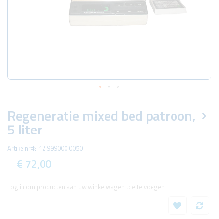
Ga
naar
Regeneratie mixed bed patroon,
het
5 liter
begin
van
de
Artikelnr
12.999000.0050
afbeeldingen-
gallerij
€ 72,00
Log in om producten aan uw winkelwagen toe te voegen