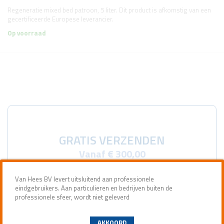
Regeneratie mixed bed patroon, 5 liter. Dit product is afkomstig van een
gecertificeerde Europese leverancier.
Op voorraad
GRATIS VERZENDEN
Vanaf € 300,00
Van Hees BV levert uitsluitend aan professionele
eindgebruikers. Aan particulieren en bedrijven buiten de
professionele sfeer, wordt niet geleverd
AKKOORD