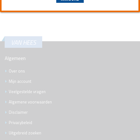
VAN HEES
Algemeen
Over ons
Mijn account
Veelgestelde vragen
Algemene voorwaarden
Disclaimer
Privacybeleid
Uitgebreid zoeken