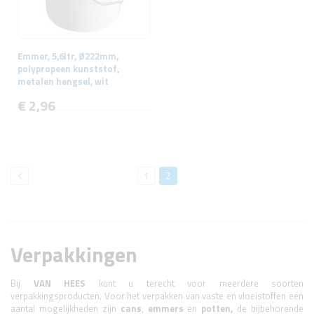
Emmer, 5,6ltr, Ø222mm,
polypropeen kunststof,
metalen hengsel, wit
€ 2,96
Pagina
Pagina
Vorige
Pagina
Je
1
2
leest
momenteel
pagina
Verpakkingen
Bij
VAN
HEES
kunt u terecht voor meerdere soorten
verpakkingsproducten. Voor het verpakken van vaste en vloeistoffen een
aantal mogelijkheden zijn
cans
,
emmers
en
potten,
de bijbehorende