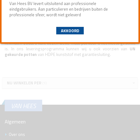
maatverdeling.
Van Hees BV levert uitsluitend aan professionele
eindgebruikers. Aan particulieren en bedrijven buiten de
professionele sfeer, wordt niet geleverd
Potten
AKKOORD
Bij
VAN HEES
kunt u potten verkrijgen van verschillende soorten
kunststof en glas. De serie
potten
hebben verschillende inhouds- en
nekmaten zodat u kunt kiezen welke maat pot voor u het meest geschikt
is. In ons leveringsprogramma kunnen wij u ook voorzien van
UN
gekeurde potten
van HDPE kunststof met garantiesluiting.
NU WINKELEN PER
VAN HEES
Algemeen
Over ons