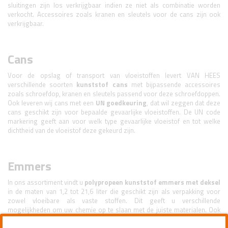
sluitingen zijn los verkrijgbaar indien ze niet als combinatie worden
verkocht. Accessoires zoals kranen en sleutels voor de cans zijn ook
verkrijgbaar.
Cans
Voor de opslag of transport van vloeistoffen levert VAN HEES
verschillende soorten
kunststof
cans
met bijpassende accessoires
zoals schroefdop, kranen en sleutels passend voor deze schroefdoppen.
Ook leveren wij cans met een
UN goedkeuring
, dat wil zeggen dat deze
cans geschikt zijn voor bepaalde gevaarlijke vloeistoffen. De UN code
markering geeft aan voor welk type gevaarlijke vloeistof en tot welke
dichtheid van de vloeistof deze gekeurd zijn.
Emmers
In ons assortiment vindt u
polypropeen kunststof emmers met deksel
in de maten van 1,2 tot 21,6 liter die geschikt zijn als verpakking voor
zowel vloeibare als vaste stoffen. Dit geeft u verschillende
mogelijkheden om uw chemie op te slaan met de juiste materialen. Ook
levert VAN HEES
emmers met tuit
in kunststof en RVS emmers met een