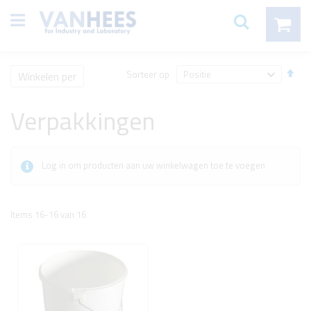
Ga
items
Mijn winke
direct
Zoeken
door
naar
de
inhoud
Afl
Sorteer op
Winkelen per
sort
Verpakkingen
Log in om producten aan uw winkelwagen toe te voegen
Items
16
-
16
van
16