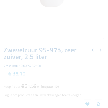
Ga
naar
Zwavelzuur 95-97%, zeer
het
zuiver, 2.5 liter
begin
van
de
Artikelnr
10.003923.2500
afbeeldingen-
gallerij
€ 35,10
€ 31,59
Koop 4 voor
en
bespaar
10
%
Log in om producten aan uw winkelwagen toe te voegen