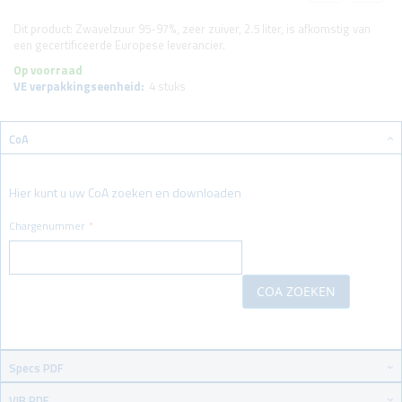
Dit product: Zwavelzuur 95-97%, zeer zuiver, 2.5 liter, is afkomstig van
een gecertificeerde Europese leverancier.
Op voorraad
VE verpakkingseenheid:
4 stuks
CoA
Hier kunt u uw CoA zoeken en downloaden
Chargenummer
COA ZOEKEN
Specs PDF
VIB PDF