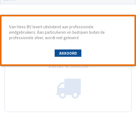
Van Hees BV levert uitsluitend aan professionele
eindgebruikers. Aan particulieren en bedrijven buiten de
professionele sfeer, wordt niet geleverd
AKKOORD
GRATIS VERZENDEN
Vanaf € 300,00